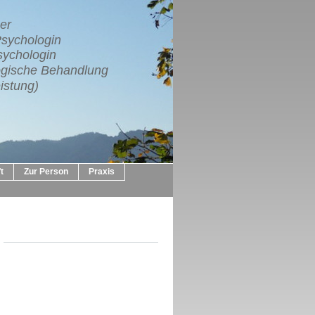
er
Psychologin
sychologin
logische Behandlung
istung)
t
Zur Person
Praxis