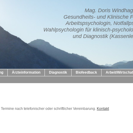
Mag. Doris Windhag
Gesundheits- und Klinische 
Arbeitspsychologin, Notfallp
Wahlpsychologin für klinisch-psycho
und Diagnostik (Kassenle
ng
Ärzteinformation
Diagnostik
Biofeedback
Arbeit/Wirtschaf
Termine nach telefonischer oder schriftlicher Vereinbarung.
Kontakt