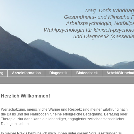
Mag. Doris Windhag
Gesundheits- und Klinische 
Arbeitspsychologin, Notfallp
Wahlpsychologin für klinisch-psycho
und Diagnostik (Kassenle
ng
Ärzteinformation
Diagnostik
Biofeedback
Arbeit/Wirtschaf
Herzlich Willkommen!
Wertschätzung, menschliche Wärme und Respekt sind meiner Erfahrung nach
die Basis und der Nährboden für eine erfolgreiche Begegnung, Beratung oder
Therapie. Nur dann kann ein lebendiger, engagierter zwischenmenschlicher
Dialog entstehen.
In meiner Praxis bemühe ich mich, Ihnen unter diesen Voraussetzungen zu