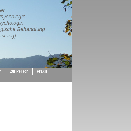
er
Psychologin
sychologin
logische Behandlung
istung)
t
Zur Person
Praxis