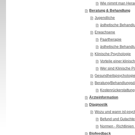
Wie nimmt man Hera
Beratung & Behandlung
Jugendliche
ästhetische Behandl
Erwachsene
Paartherapie
ästhetische Behandl
Klinische Psychologie
Vorteile einer klini
Wer sind Klinische 
Gesundheitspsychologi
Beratung/Behandlungsd
Kostenrückerstattung
Ärzteinformation
Diagnostik
Wozu und wann ist psyc
Befund und Gutacht
Normen - Richtlinien 
Biofeedback