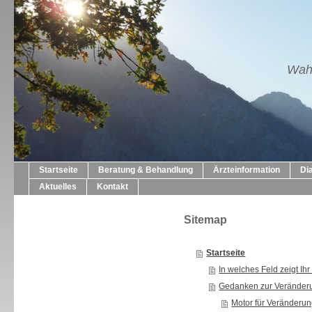
Wahl
Startseite
Beratung & Behandlung
Ärzteinformation
Di
Aktuelles
Kontakt
Sitemap
Startseite
In welches Feld zeigt Ih
Gedanken zur Veränder
Motor für Veränderu