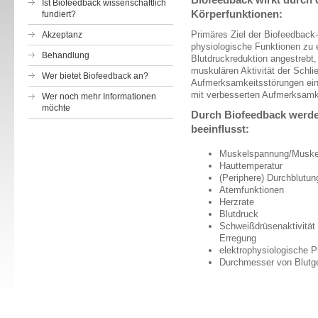
Ist Biofeedback wissenschaftlich
Körperfunktionen:
fundiert?
Primäres Ziel der Biofeedback-
Akzeptanz
physiologische Funktionen zu e
Behandlung
Blutdruckreduktion angestrebt,
muskulären Aktivität der Schli
Wer bietet Biofeedback an?
Aufmerksamkeitsstörungen ein
mit verbesserten Aufmerksamk
Wer noch mehr Informationen
möchte
Durch Biofeedback werde
beeinflusst:
Muskelspannung/Muske
Hauttemperatur
(Periphere) Durchblutun
Atemfunktionen
Herzrate
Blutdruck
Schweißdrüsenaktivität
Erregung
elektrophysiologische 
Durchmesser von Blutg