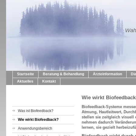
Wahl
Startseite
Beratung & Behandlung
Ärzteinformation
Di
Aktuelles
Kontakt
Wie wirkt Biofeedbac
Biofeedback-Systeme messen
Was ist Biofeedback?
Atmung, Hautleitwert, Durc
stellen sie zeitgleich visuel
Wie wirkt Biofeedback?
nehmen dadurch Veränderun
lernen, sie gezielt herbeizuf
Anwendungsbereich
Biofeedback wirkt durch 