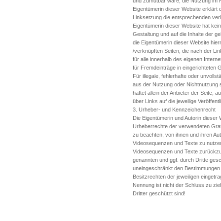
und zumutbar wäre, die Nutzung im Fa
Eigentümerin dieser Website erklärt
Linksetzung die entsprechenden verlin
Eigentümerin dieser Website hat keine
Gestaltung und auf die Inhalte der ge
die Eigentümerin dieser Website hierm
/verknüpften Seiten, die nach der Li
für alle innerhalb des eigenen Inter
für Fremdeinträge in eingerichteten 
Für illegale, fehlerhafte oder unvoll
aus der Nutzung oder Nichtnutzung s
haftet allein der Anbieter der Seite, 
über Links auf die jeweilige Veröffentl
3. Urheber- und Kennzeichenrecht
Die Eigentümerin und Autorin dieser We
Urheberrechte der verwendeten Gra
zu beachten, von ihnen und ihren Aut
Videosequenzen und Texte zu nutzen 
Videosequenzen und Texte zurückzugr
genannten und ggf. durch Dritte ge
uneingeschränkt den Bestimmungen d
Besitzrechten der jeweiligen eingetr
Nennung ist nicht der Schluss zu zi
Dritter geschützt sind!