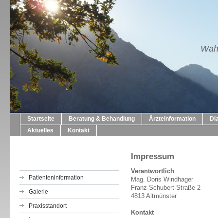
Wahl
Startseite
Beratung & Behandlung
Ärzteinformation
Di
Aktuelles
Kontakt
Impressum
Verantwortlich
Patienteninformation
Mag. Doris Windhager
Franz-Schubert-Straße 2
Galerie
4813 Altmünster
Praxisstandort
Kontakt