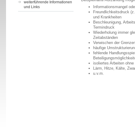
weiterführende Informationen
Informationsmangel oder
und Links
Freundlichkeitsdruck (
und Krankheiten
Beschleunigung, Arbeit
Termindruck
Wiederholung immer gle
Zeitabständen
Verwischen der Grenzen 
häufige Umstrukturieru
fehlende Handlungsspi
Beteiligungsmöglichkeit
isoliertes Arbeiten ohn
Lärm, Hitze, Kälte, Zwa
u.v.m.