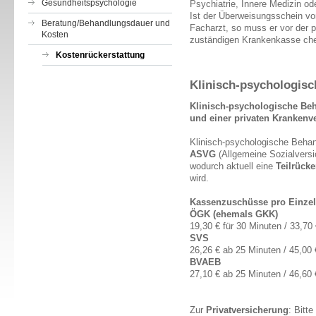
Gesundheitspsychologie
Psychiatrie, Innere Medizin od
Ist der Überweisungsschein vo
Beratung/Behandlungsdauer und
Facharzt, so muss er vor der 
Kosten
zuständigen Krankenkasse chef
Kostenrückerstattung
Klinisch-psychologis
Klinisch-psychologische Be
und einer privaten Krankenv
Klinisch-psychologische Behan
ASVG
(Allgemeine Sozialver
wodurch aktuell eine
Teilrücke
wird.
Kassenzuschüsse pro Einzel
ÖGK (ehemals GKK)
19,30 € für 30 Minuten / 33,70
SVS
26,26 € ab 25 Minuten / 45,00
BVAEB
27,10 € ab 25 Minuten / 46,60
Zur
Privatversicherung
: Bitte