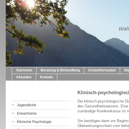
Wahl
Startseite
Beratung & Behandlung
Ärzteinformation
Di
Aktuelles
Kontakt
Klinisch-psychologisc
Die klinisch-psychologische Dia
Jugendliche
des Gesundheitswesens. Eine T
zuständige Krankenkasse ist 
Erwachsene
Sie benötigen dann vor Beginn
Klinische Psychologie
Überweisungsschein vom behan