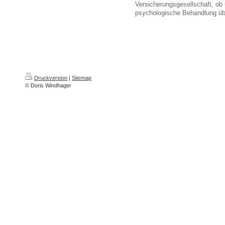
Versicherungsgesellschaft, ob 
psychologische Behandlung ü
Druckversion
|
Sitemap
© Doris Windhager